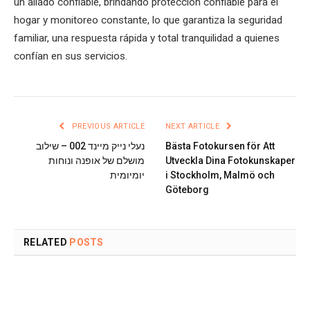
un aliado confiable, brindando protección confiable para el
hogar y monitoreo constante, lo que garantiza la seguridad
familiar, una respuesta rápida y total tranquilidad a quienes
confían en sus servicios.
PREVIOUS ARTICLE
NEXT ARTICLE
נעלי נייק מיינד 002 – שילוב
Bästa Fotokursen för Att
מושלם של אופנה ונוחות
Utveckla Dina Fotokunskaper
יומיומית
i Stockholm, Malmö och
Göteborg
RELATED
POSTS