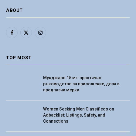
ABOUT
Facebook
X
Instagram
(Twitter)
TOP MOST
Мунджаро 15 мг: практично
ръководство за приложение, доза и
предпазни мерки
Women Seeking Men Classifieds on
Adbacklist: Listings, Safety, and
Connections