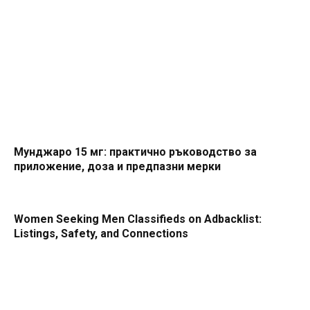
Мунджаро 15 мг: практично ръководство за
приложение, доза и предпазни мерки
Women Seeking Men Classifieds on Adbacklist:
Listings, Safety, and Connections