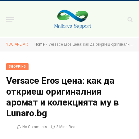
YOU ARE AT:
Home
»
Versace Eros цена: как да откриеш оригиналния аромат и колекцията му в Lunaro.bg
SHOPPING
Versace Eros цена: как да
откриеш оригиналния
аромат и колекцията му в
Lunaro.bg
No Comments
2 Mins Read