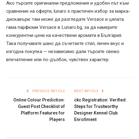
Ако търсите оригинални предложения и удобен път към
сравнение на оферти, lunaro е практичен избор за марка-
дискавъри: там може да разгледате Versace и цялата
гама парфюми Versace в Lunaro.bg, за да намерите
конкурентни цени на качествени аромати в България.
Така получавате шанс да съчетаете стил, личен вкус и
изгодна покупка — независимо дали търсите свежо
впечатление или по-дълбок, чувствен характер.
PREVIOUS ARTICLE
NEXT ARTICLE
Online Colour Prediction:
ckc Registration: Verified
Guest Post Checklist of
Steps for Trustworthy
Platform Features for
Designer Kennel Club
Players
Enrollment