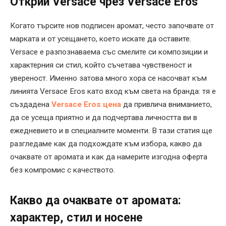
Открий Versace чрез Versace Eros
Когато търсите нов подписен аромат, често започвате от
марката и от усещането, което искате да оставите.
Versace е разпознаваема със смелите си композиции и
характерния си стил, който съчетава чувственост и
увереност. Именно затова много хора се насочват към
линията Versace Eros като вход към света на бранда: тя е
създадена
Versace Eros цена
да привлича вниманието,
да се усеща приятно и да подчертава личността ви в
ежедневието и в специалните моменти. В тази статия ще
разгледаме как да подхождате към избора, какво да
очаквате от аромата и как да намерите изгодна оферта
без компромис с качеството.
Какво да очаквате от аромата:
характер, стил и носене