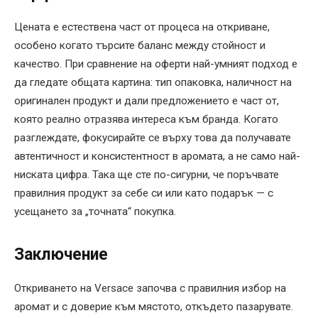
Цената е естествена част от процеса на откриване,
особено когато търсите баланс между стойност и
качество. При сравнение на оферти най-умният подход е
да гледате общата картина: тип опаковка, наличност на
оригинален продукт и дали предложението е част от,
която реално отразява интереса към бранда. Когато
разглеждате, фокусирайте се върху това да получавате
автентичност и консистентност в аромата, а не само най-
ниската цифра. Така ще сте по-сигурни, че поръчвате
правилния продукт за себе си или като подарък — с
усещането за „точната“ покупка.
Заключение
Откриването на Versace започва с правилния избор на
аромат и с доверие към мястото, откъдето пазарувате.