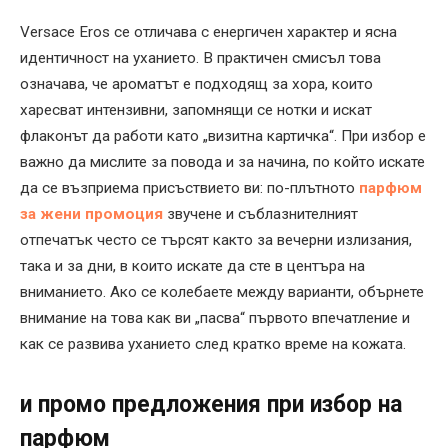
Versace Eros се отличава с енергичен характер и ясна
идентичност на уханието. В практичен смисъл това
означава, че ароматът е подходящ за хора, които
харесват интензивни, запомнящи се нотки и искат
флаконът да работи като „визитна картичка“. При избор е
важно да мислите за повода и за начина, по който искате
да се възприема присъствието ви: по-плътното
парфюм
за жени промоция
звучене и съблазнителният
отпечатък често се търсят както за вечерни излизания,
така и за дни, в които искате да сте в центъра на
вниманието. Ако се колебаете между варианти, обърнете
внимание на това как ви „пасва“ първото впечатление и
как се развива уханието след кратко време на кожата.
и промо предложения при избор на
парфюм