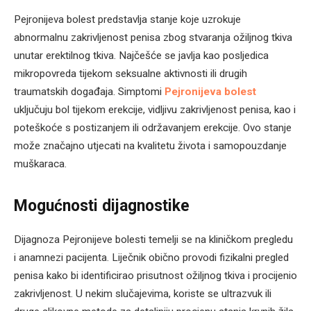
Pejronijeva bolest predstavlja stanje koje uzrokuje
abnormalnu zakrivljenost penisa zbog stvaranja ožiljnog tkiva
unutar erektilnog tkiva. Najčešće se javlja kao posljedica
mikropovreda tijekom seksualne aktivnosti ili drugih
traumatskih događaja. Simptomi
Pejronijeva bolest
uključuju bol tijekom erekcije, vidljivu zakrivljenost penisa, kao i
poteškoće s postizanjem ili održavanjem erekcije. Ovo stanje
može značajno utjecati na kvalitetu života i samopouzdanje
muškaraca.
Mogućnosti dijagnostike
Dijagnoza Pejronijeve bolesti temelji se na kliničkom pregledu
i anamnezi pacijenta. Liječnik obično provodi fizikalni pregled
penisa kako bi identificirao prisutnost ožiljnog tkiva i procijenio
zakrivljenost. U nekim slučajevima, koriste se ultrazvuk ili