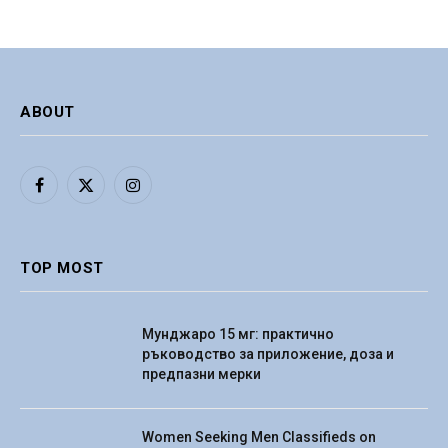
ABOUT
Facebook
X
Instagram
(Twitter)
TOP MOST
Мунджаро 15 мг: практично
ръководство за приложение, доза и
предпазни мерки
Women Seeking Men Classifieds on