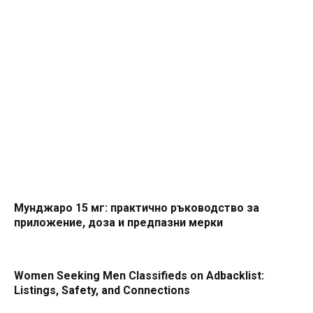
Мунджаро 15 мг: практично ръководство за
приложение, доза и предпазни мерки
Women Seeking Men Classifieds on Adbacklist:
Listings, Safety, and Connections