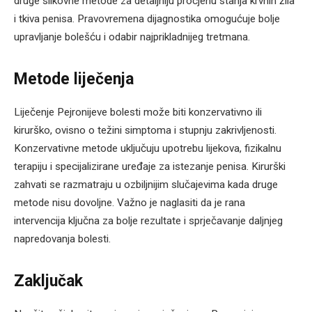
druge slikovne metode za detaljniju procjenu stanja krvnih žila
i tkiva penisa. Pravovremena dijagnostika omogućuje bolje
upravljanje bolešću i odabir najprikladnijeg tretmana.
Metode liječenja
Liječenje Pejronijeve bolesti može biti konzervativno ili
kirurško, ovisno o težini simptoma i stupnju zakrivljenosti.
Konzervativne metode uključuju upotrebu lijekova, fizikalnu
terapiju i specijalizirane uređaje za istezanje penisa. Kirurški
zahvati se razmatraju u ozbiljnijim slučajevima kada druge
metode nisu dovoljne. Važno je naglasiti da je rana
intervencija ključna za bolje rezultate i sprječavanje daljnjeg
napredovanja bolesti.
Zaključak