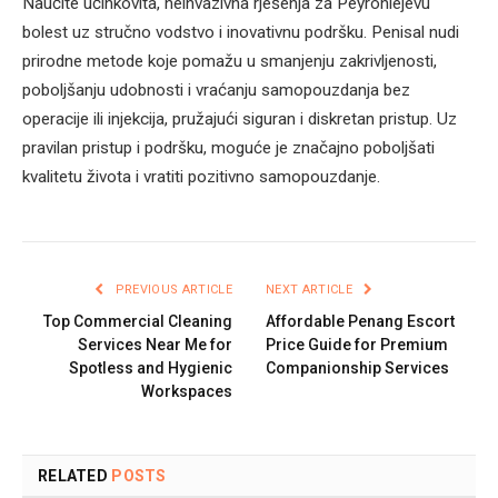
Naučite učinkovita, neinvazivna rješenja za Peyroniejevu
bolest uz stručno vodstvo i inovativnu podršku. Penisal nudi
prirodne metode koje pomažu u smanjenju zakrivljenosti,
poboljšanju udobnosti i vraćanju samopouzdanja bez
operacije ili injekcija, pružajući siguran i diskretan pristup. Uz
pravilan pristup i podršku, moguće je značajno poboljšati
kvalitetu života i vratiti pozitivno samopouzdanje.
PREVIOUS ARTICLE
NEXT ARTICLE
Top Commercial Cleaning
Affordable Penang Escort
Services Near Me for
Price Guide for Premium
Spotless and Hygienic
Companionship Services
Workspaces
RELATED
POSTS