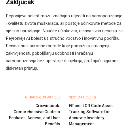
Zaključak
Pejronijeva bolest može značajno utjecati na samopouzdanje
i kvalitetu života muškaraca, ali postoje učinkovite metode za
njezino upravljanje. Naučite učinkovita, neinvazivna rješenja za
Peyroniejevu bolest uz stručno vodstvo i inovativnu podršku.
Penisal nudi prirodne metode koje pomažu u smanjenju
zakrivljenosti, poboljšanju udobnosti i vraćanju
samopouzdanja bez operacije ili injekcija, pružajući siguran i
diskretan pristup.
PREVIOUS ARTICLE
NEXT ARTICLE
Cricwinbook:
Efficient QR Code Asset
Comprehensive Guide to
Tracking Software for
Features, Access, and User
Accurate Inventory
Benefits
Management