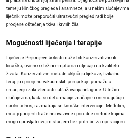
ili plaka na unutarnjoj strani penisa. Dijagnoza se postavlja na
temelju kliničkog pregleda i anamneze, a u nekim slučajevima
liječnik može preporučiti ultrazvučni pregled radi bolje
procjene oštećenja tkiva i krvnih žila.
Mogućnosti liječenja i terapije
Liječenje Pejronijeve bolesti može biti konzervativno ili
kirurško, ovisno o težini simptoma i utjecaju na kvalitetu
života. Konzervativne metode uključuju lijekove, fizikalnu
terapiju i primjenu vakuumskih pumpi koje pomažu u
smanjenju zakrivljenosti i ublažavanju nelagode. U težim
slučajevima, kada su deformacije značajne i onemogućuju
spolni odnos, razmatraju se kirurške intervencije. Međutim,
mnogi pacijenti traže neinvazivne i prirodne metode kojima
mogu upravljati svojim stanjem bez potrebe za operacijom.