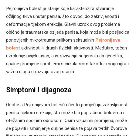
Pejronijeva bolest je stanje koje karakterizira stvaranje
ožiljnog tkiva unutar penisa, što dovodi do zakrivljenosti i
deformacije tijekom erekcije. Glavni uzrok ovog problema
obično je traumatska ozljeda penisa, koja može biti posljedica
ponovljenih mikrotrauma prilikom seksualnih
Pejronijeva
bolest
aktivnosti ili drugih fizičkih aktivnosti. Međutim, točan
uzrok nije uvijek jasan, a istraživanja sugeriraju da genetika,
upalne promjene i problemi s cirkulacijom također mogu igrati
važnu ulogu u razvoju ovog stanja.
Simptomi i dijagnoza
Osobe s Pejronijevom bolešću često primjećuju zakrivljenost
penisa tijekom erekcije, što može biti popraćeno bolovima i
otežanim spolnim odnosom. Osim vizualnih promjena, može
se pojaviti i smanjenje duljine penisa te pojava tvrđih čvorova