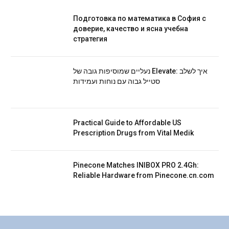
Подготовка по математика в София с
доверие, качество и ясна учебна
стратегия
נעליים שמוסיפות גובה של Elevate: איך לשלב
סטייל גבוה עם נוחות ועמידות
Practical Guide to Affordable US
Prescription Drugs from Vital Medik
Pinecone Matches INIBOX PRO 2.4Gh:
Reliable Hardware from Pinecone.cn.com