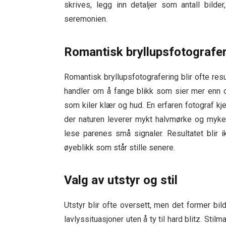
skrives, legg inn detaljer som antall bild
seremonien.
Romantisk bryllupsfotografe
Romantisk bryllupsfotografering blir ofte resul
handler om å fange blikk som sier mer enn o
som kiler klær og hud. En erfaren fotograf k
der naturen leverer mykt halvmørke og myke s
lese parenes små signaler. Resultatet blir
øyeblikk som står stille senere.
Valg av utstyr og stil
Utstyr blir ofte oversett, men det former bi
lavlyssituasjoner uten å ty til hard blitz. Sti