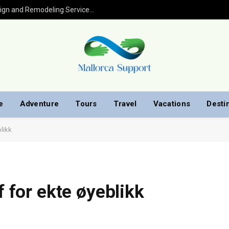
Kitchen Remodel in Houston: Expert Design and Remodeling Services for Your Home
e
Adventure
Tours
Travel
Vacations
Desti
blikk
f for ekte øyeblikk