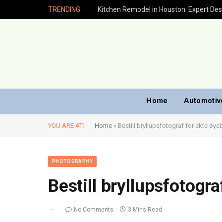
TRENDING
Home
Automotiv
YOU ARE AT:
Home
»
Bestill bryllupsfotograf for ekte øye
PHOTOGRAPHY
Bestill bryllupsfotogra
No Comments
3 Mins Read