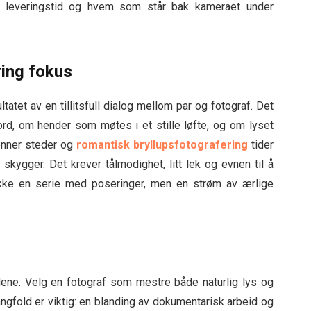
er, leveringstid og hvem som står bak kameraet under
ring fokus
tatet av en tillitsfull dialog mellom par og fotograf. Det
rd, om hender som møtes i et stille løfte, og om lyset
jenner steder og
romantisk bryllupsfotografering
tider
kygger. Det krever tålmodighet, litt lek og evnen til å
 ikke en serie med poseringer, men en strøm av ærlige
ldene. Velg en fotograf som mestre både naturlig lys og
lmangfold er viktig: en blanding av dokumentarisk arbeid og