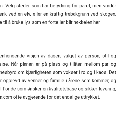
nden. Velg steder som har betydning for paret, men vurdér
nk ved en elv, eller en kraftig trebakgrunn ved skogen,
til å bruke lys som en forteller blir nøkkelen her.
hengende visjon av dagen; valget av person, stil og
reise. Når planen er på plass og tilliten mellom par og
vitnesbyrd om kjærligheten som vokser i ro og i kaos. Det
lir opplevd av venner og familie i årene som kommer, og
l. For de som ønsker en kvalitetsbase og sikker levering,
en.com ofte avgjørende for det endelige uttrykket.