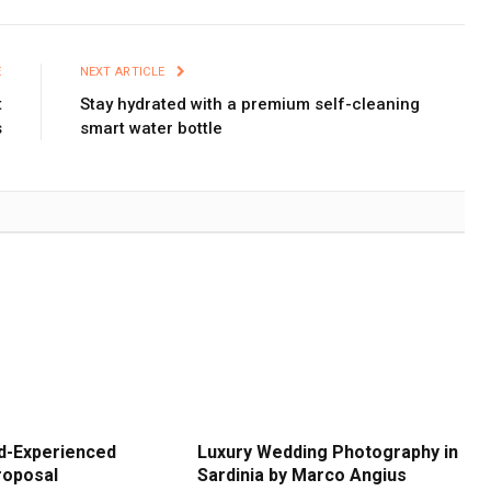
E
NEXT ARTICLE
t
Stay hydrated with a premium self-cleaning
s
smart water bottle
d-Experienced
Luxury Wedding Photography in
roposal
Sardinia by Marco Angius