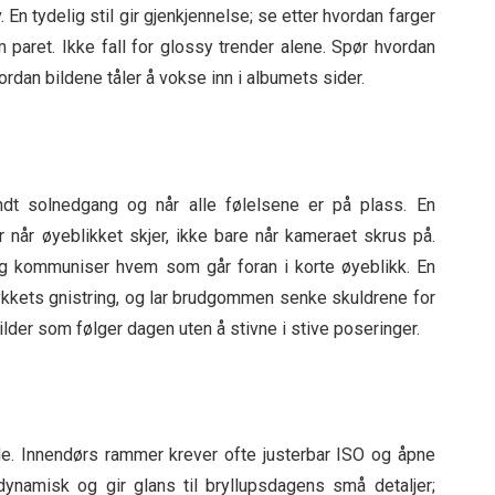
. En tydelig stil gir gjenkjennelse; se etter hvordan farger
paret. Ikke fall for glossy trender alene. Spør hvordan
rdan bildene tåler å vokse inn i albumets sider.
ndt solnedgang og når alle følelsene er på plass. En
r når øyeblikket skjer, ikke bare når kameraet skrus på.
og kommuniser hvem som går foran i korte øyeblikk. En
mykkets gnistring, og lar brudgommen senke skuldrene for
 bilder som følger dagen uten å stivne i stive poseringer.
lde. Innendørs rammer krever ofte justerbar ISO og åpne
 dynamisk og gir glans til bryllupsdagens små detaljer;